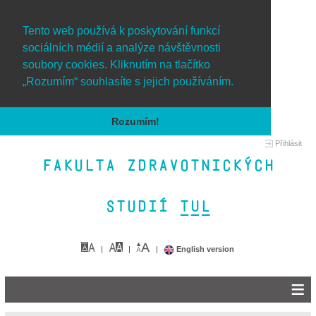
Tento web používá k poskytování funkcí
sociálních médií a analýze návštěvnosti
soubory cookies. Kliknutím na tlačítko
„Rozumím“ souhlasíte s jejich používáním.
Rozumím!
Přihlásit
Fakulta zdravotnických
studií TUL&
English version