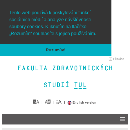
Tento web používá k poskytování funkcí
sociálních médií a analýze návštěvnosti
soubory cookies. Kliknutím na tlačítko
„Rozumím“ souhlasíte s jejich používáním.
Rozumím!
Přihlásit
Fakulta zdravotnických
studií TUL&
English version