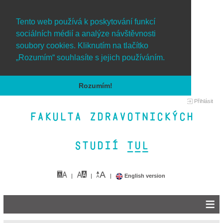
Tento web používá k poskytování funkcí
sociálních médií a analýze návštěvnosti
soubory cookies. Kliknutím na tlačítko
„Rozumím“ souhlasíte s jejich používáním.
Rozumím!
Přihlásit
Fakulta zdravotnických
studií TUL&
English version