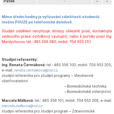
Pátek
-
-
-
Mimo úřední hodiny je vyřizování záležitostí studentů
možno POUZE po telefonické domluvě.
Studijní oddělení nevyřizuje dotazy ohledně praxí, kontaktujte
vedoucího praxe (ročníkový vyučující), nebo k portálu praxí Ing.
Murdychovou tel.: 485 356 080, mobil: 704 953 251.
Studijní referentky:
Ing. Renata Čermáková:
tel.: 485 356 100, mobil: 704 953 205,
e-mail:
renata.cermakova@tul.cz
studijní referentka pro studijní programy
-
Všeobecné
ošetřovatelství
-
Biomedicínská technika
-
Biomedicínské inženýrství
Marcela Málková:
tel.: 485 356 101, mobil: 704 953 209, e-mail:
marcela.malkova@tul.cz
studijní referentka pro studijní program
-
Zdravotnické