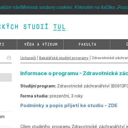
alýze návštěvnosti soubory cookies. Kliknutím na tlačítko „Roz
kých studií TUL&
TI
VĚDA A VÝZKUM
FAKULTA
Uchazeči
|
Bakalářské studijní programy
| Zdravotnické záchran
Informace o programu - Zdravotnické zác
Studijní program:
Zdravotnické záchranářství (B0913
Forma studia:
prezenční, 3 roky
Podmínky a popis přijetí ke studiu - ZDE
ram
Cílem studijního programu Zdravotnické záchranářství j