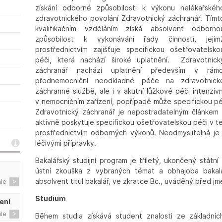
získání odborné způsobilosti k výkonu nelékařskéh
zdravotnického povolání Zdravotnický záchranář. Tímt
kvalifikačním vzděláním získá absolvent odborno
způsobilost k vykonávání řady činností, jejím
prostřednictvím zajišťuje specifickou ošetřovatelsko
péči, která nachází široké uplatnění. Zdravotnick
záchranář nachází uplatnění především v rámc
přednemocniční neodkladné péče na zdravotnick
záchranné službě, ale i v akutní lůžkové péči intenzivn
v nemocničním zařízení, popřípadě může specifickou péč
Zdravotnický záchranář je nepostradatelným článkem 
aktivně poskytuje specifickou ošetřovatelskou péči v t
prostřednictvím odborných výkonů. Neodmyslitelná je
léčivými přípravky.
Bakalářský studijní program je tříletý, ukončený státní
ústní zkouška z vybraných témat a obhajoba bakalá
absolvent titul bakalář, ve zkratce Bc., uváděný před j
ále
Studium
ení
ále
Během studia získává student znalosti ze základních