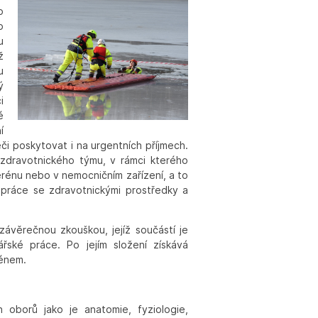
o
o
u
ž
u
ý
i
é
í
i poskytovat i na urgentních příjmech.
zdravotnického týmu, v rámci kterého
erénu nebo v nemocničním zařízení, a to
 práce se zdravotnickými prostředky a
 závěrečnou zkouškou, jejíž součástí je
řské práce. Po jejím složení získává
ménem.
 oborů jako je anatomie, fyziologie,