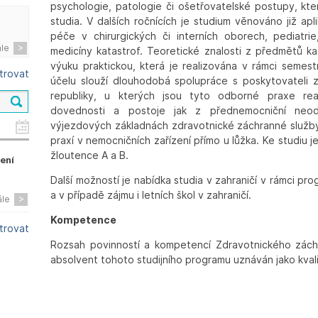
psychologie, patologie či ošetřovatelské postupy, kt
studia. V dalších ročnících je studium věnováno již a
péče v chirurgických či interních oborech, pediatri
ále
medicíny katastrof. Teoretické znalosti z předmětů k
výuku praktickou, která je realizována v rámci semestr
ltrovat
účelu slouží dlouhodobá spolupráce s poskytovateli 
republiky, u kterých jsou tyto odborné praxe real
dovednosti a postoje jak z přednemocniční neod
výjezdových základnách zdravotnické záchranné služby, 
praxí v nemocničních zařízení přímo u lůžka. Ke studiu 
žloutence A a B.
zení
Další možností je nabídka studia v zahraničí v rámci pr
a v případě zájmu i letních škol v zahraničí.
ále
Kompetence
ltrovat
Rozsah povinností a kompetencí Zdravotnického zách
absolvent tohoto studijního programu uznáván jako kval