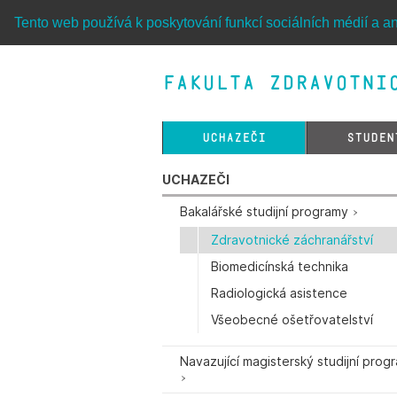
Tento web používá k poskytování funkcí sociálních médií a an
Fakulta zdravotnic
UCHAZEČI
STUDEN
UCHAZEČI
Bakalářské studijní programy
Zdravotnické záchranářství
Biomedicínská technika
Radiologická asistence
Všeobecné ošetřovatelství
Navazující magisterský studijní prog