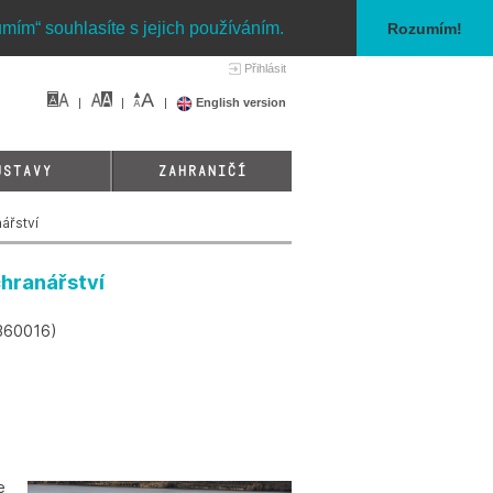
umím“ souhlasíte s jejich používáním.
Rozumím!
Přihlásit
English version
ÚSTAVY
ZAHRANIČÍ
ářství
hranářství
P360016)
e