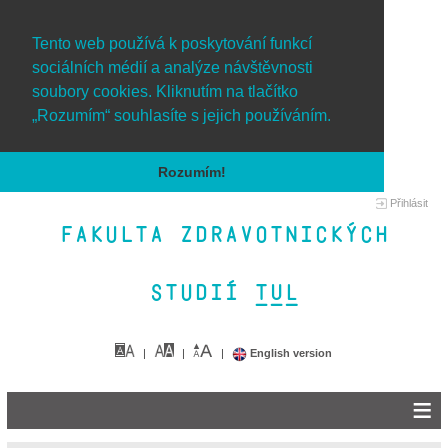
Tento web používá k poskytování funkcí
sociálních médií a analýze návštěvnosti
soubory cookies. Kliknutím na tlačítko
„Rozumím“ souhlasíte s jejich používáním.
Rozumím!
Přihlásit
Fakulta zdravotnických
studií TUL&
English version