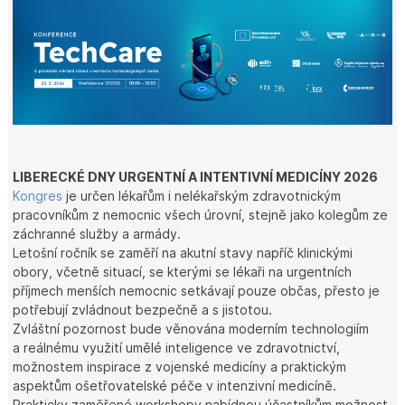
LIBERECKÉ DNY URGENTNÍ A INTENTIVNÍ MEDICÍNY 2026
Kongres
je určen lékařům i nelékařským zdravotnickým
pracovníkům z nemocnic všech úrovní, stejně jako kolegům ze
záchranné služby a armády.
Letošní ročník se zaměří na akutní stavy napříč klinickými
obory, včetně situací, se kterými se lékaři na urgentních
příjmech menších nemocnic setkávají pouze občas, přesto je
potřebují zvládnout bezpečně a s jistotou.
Zvláštní pozornost bude věnována moderním technologiím
a reálnému využití umělé inteligence ve zdravotnictví,
možnostem inspirace z vojenské medicíny a praktickým
aspektům ošetřovatelské péče v intenzivní medicíně.
Prakticky zaměřené workshopy nabídnou účastníkům možnost