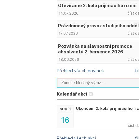
Otevíráme 2. kolo přijímacího řízení
14.07.2026
číst d
Prázdninový provoz studijního odděl
17.07.2026
číst d
Pozvánka na slavnostní promoce
absolventů 2. července 2026
18.06.2026
číst d
Přehled všech novinek
fi
Kalendář akcí
Ukončení 2. kola přijímacího ří
srpen
16
číst d
Přehled všech akcí
fi