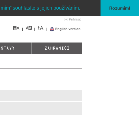
umím“ souhlasíte s jejich používáním.
Rozumím!
Přihlásit
English version
ÚSTAVY
ZAHRANIČÍ