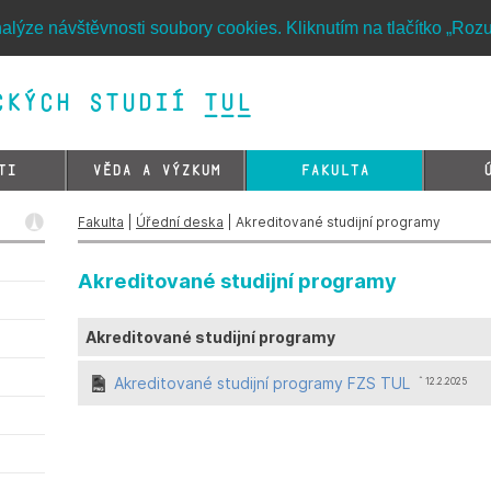
alýze návštěvnosti soubory cookies. Kliknutím na tlačítko „Roz
kých studií TUL&
TI
VĚDA A VÝZKUM
FAKULTA
Fakulta
|
Úřední deska
| Akreditované studijní programy
Akreditované studijní programy
Akreditované studijní programy
Akreditované studijní programy FZS TUL
ˆ 12.2.2025