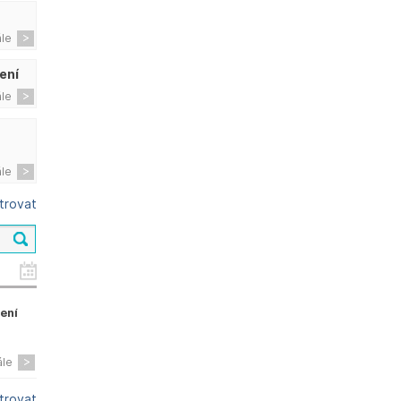
ále
ení
ále
ále
ltrovat
zení
ále
ltrovat