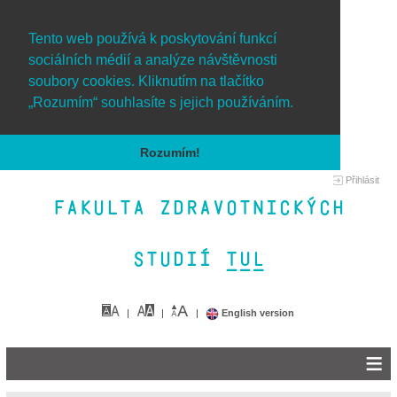
Tento web používá k poskytování funkcí
sociálních médií a analýze návštěvnosti
soubory cookies. Kliknutím na tlačítko
„Rozumím“ souhlasíte s jejich používáním.
Rozumím!
Přihlásit
Fakulta zdravotnických
studií TUL&
English version