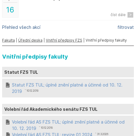
16
číst dále
Přehled všech akcí
filtrovat
Fakulta
|
Úřední deska
|
Vnitřní předpisy FZS
| Vnitřní předpisy fakulty
Vnitřní předpisy fakulty
Statut FZS TUL
Statut FZS TUL; úplné znění platné a účinné od 10. 12.
2019
ˆ 10.12.2019
Volební řád Akademického senátu FZS TUL
Volební řád AS FZS TUL; úplné znění platné a účinné od
10. 12. 2019
ˆ 10.12.2019
Volební řád AS FZS TUL; revize 01 2024
ˆ 31.3.2026